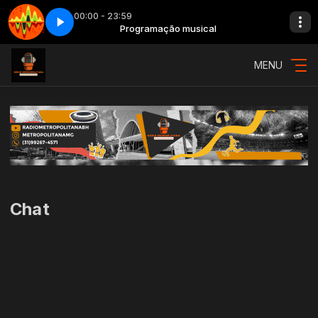
00:00 - 23:59
usical
ow da manhã - Parte 1
Programação musical
Adrenalina - Show da manhã - Parte 1
MENU
Chat