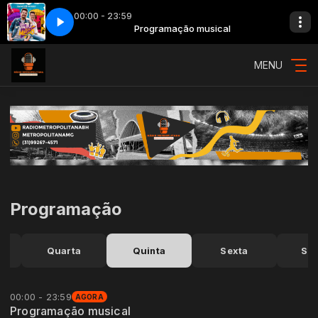
00:00 - 23:59
rederico - Não Tem Tu, Vai Tu Mesmo
 musical
Programação musical
095 - Joao Neto & Frederico - Não 
MENU
Programação
Quarta
Quinta
Sexta
Sá
00:00 - 23:59
AGORA
Programação musical