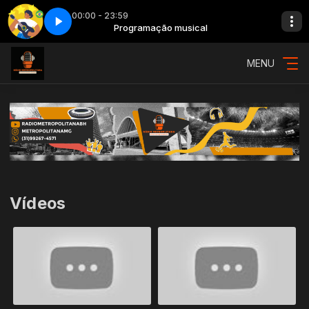
00:00 - 23:59
sical
do dia - Parte 3
Programação musical
As mais pedidas do dia - Parte 3
MENU
Vídeos